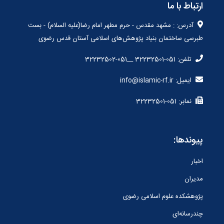
ارتباط با ما
آدرس: : مشهد مقدس - حرم مطهر امام رضا(علیه السلام) - بست
طبرسی ساختمان بنیاد پژوهش‌های اسلامی آستان قدس رضوی
تلفن: 051-32232501 __051-32232502
ایمیل: info@islamic-rf.ir
نمابر: 051-32232501
پیوندها:
اخبار
مدیران
پژوهشکده علوم اسلامی رضوی
چندرسانه‌ای