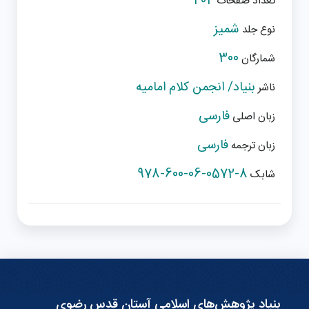
404
تعداد صفحات
شمیز
نوع جلد
300
شمارگان
بنیاد/ انجمن کلام امامیه
ناشر
فارسی
زبان اصلی
فارسی
زبان ترجمه
978-600-06-0572-8
شابک
بنیاد پژوهش‌های اسلامی آستان قدس رضوی