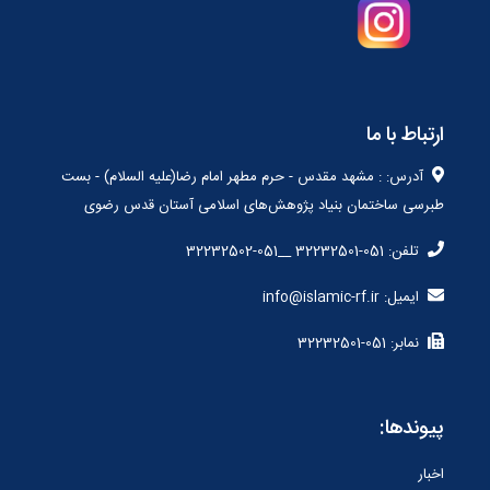
ارتباط با ما
آدرس: : مشهد مقدس - حرم مطهر امام رضا(علیه السلام) - بست
طبرسی ساختمان بنیاد پژوهش‌های اسلامی آستان قدس رضوی
تلفن: 051-32232501 __051-32232502
ایمیل: info@islamic-rf.ir
نمابر: 051-32232501
پیوندها:
اخبار