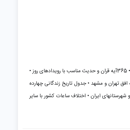
بنیاد پژوهشهای اسلامی از سال 1365 همه ساله اقدام به تهیه و توزیع تقویم قدس با ویژگیهای زیر نموده است: • 365آیه قران و حدیث مناسب با رویدادهای روز •
 افق تهران و مشهد • جدول تاریخ زندگانی چهارده
شهرستانهای ایران • اختلاف ساعات کشور با سایر