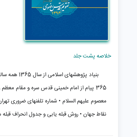
خلاصه پشت جلد
365 پیام از امام خمینی قدس سره و مقام معظم
معصوم علیهم السلام • شماره تلفنهای ضروری تهرا
نقاط جهان • روش قبله یابی و جدول انحراف قبله مر