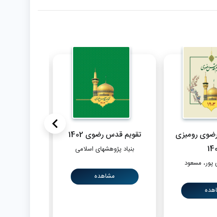
>
ضوی رومیزی
تقویم قدس رضوی 1402
تقویم قدس
2
14
بنیاد پژوهشهای اسلامی
 پور، مسعود
ضیائی یزد
مشاهده
هده
مش