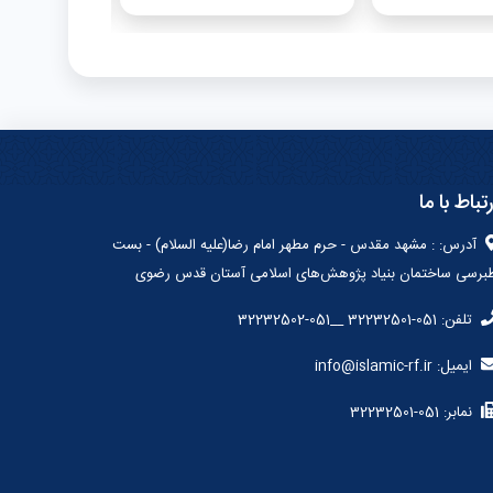
رتباط با ما
آدرس: : مشهد مقدس - حرم مطهر امام رضا(علیه السلام) - بست
برسی ساختمان بنیاد پژوهش‌های اسلامی آستان قدس رضوی
تلفن: 051-32232501 __051-32232502
ایمیل: info@islamic-rf.ir
نمابر: 051-32232501